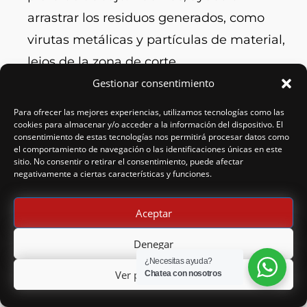
arrastrar los residuos generados, como
virutas metálicas y partículas de material,
lejos de la zona de corte.
Gestionar consentimiento
Facilita la evacuación de residuos:
El
Para ofrecer las mejores experiencias, utilizamos tecnologías como las
aceite de corte mejora la capacidad de
cookies para almacenar y/o acceder a la información del dispositivo. El
evacuación de los residuos de
consentimiento de estas tecnologías nos permitirá procesar datos como
el comportamiento de navegación o las identificaciones únicas en este
mecanizado. Al lubricar la zona de corte,
sitio. No consentir o retirar el consentimiento, puede afectar
negativamente a ciertas características y funciones.
reduce la adherencia de los residuos a la
herramienta y a la pieza, lo que facilita su
Aceptar
posterior eliminación.
Denegar
Mantenimiento de la limpieza:
El aceite
¿Necesitas ayuda?
Ver preferencias
Chatea con nosotros
de corte contribuye a mantener la
limpieza en la zona de mecanizado. Al